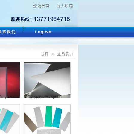
aye-A
PC耐力板—PWOpal-C