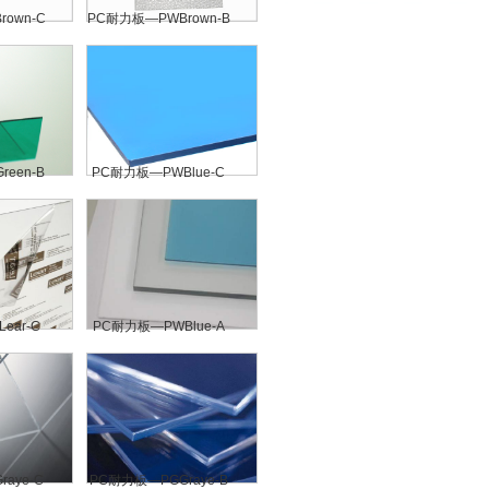
own-C
PC耐力板—PWBrown-B
een-B
PC耐力板—PWBlue-C
ear-C
PC耐力板—PWBlue-A
aye-C
PC耐力板—PGGraye-B