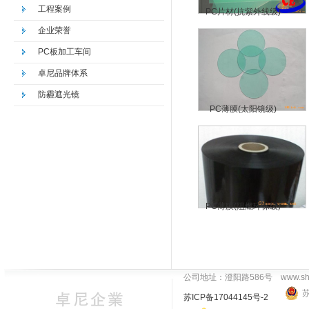
工程案例
PC片材(抗紫外线级)
企业荣誉
PC板加工车间
卓尼品牌体系
防霾遮光镜
PC薄膜(太阳镜级)
PC薄膜(阻燃环保级)
公司地址：澄阳路586号
www.sh
苏
苏ICP备17044145号-2